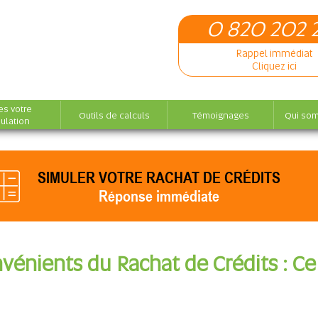
0 820 202 
Rappel immédiat
Cliquez ici
es votre
Outils de calculs
Témoignages
Qui so
ulation
SIMULER VOTRE RACHAT DE CRÉDITS
Réponse immédiate
vénients du Rachat de Crédits : C