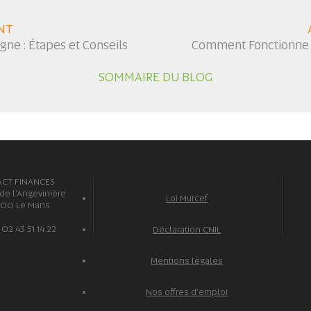
NT
gne : Étapes et Conseils
Comment Fonctionne le
SOMMAIRE DU BLOG
ACT FINANCES
 de l'Angevinière
Loi Murcef
100 Le Mans
: 02 43 51 14 22
Déclaration CNIL
Mentions légales
Nos offres d'emploi