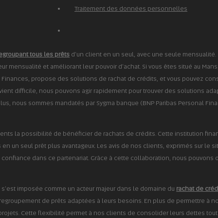
Traitement des données personnelles
egroupant tous les prêts
d'un client en un seul, avec une seule mensualité. 
leur mensualité et améliorant leur pouvoir d'achat. Si vous êtes situé au Mans
 Finances, propose des solutions de rachat de crédits, et vous pouvez consu
ent difficile, nous pouvons agir rapidement pour trouver des solutions adapt
plus, nous sommes mandatés par Sygma banque (BNP Paribas Personal Finance
ients la possibilité de bénéficier de rachats de crédits. Cette institution fi
en un seul prêt plus avantageux. Les avis de nos clients, exprimés sur le sit
 confiance dans ce partenariat. Grâce à cette collaboration, nous pouvons o
ces s'est imposée comme un acteur majeur dans le domaine du
rachat de créd
e regroupement de prêts adaptées à leurs besoins. En plus de permettre à nos
projets. Cette flexibilité permet à nos clients de consolider leurs dettes tou