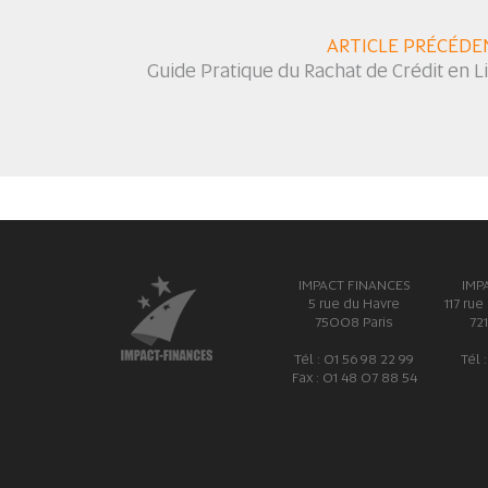
ARTICLE PRÉCÉDE
Guide Pratique du Rachat de Crédit en Li
IMPACT FINANCES
IMP
5 rue du Havre
117 rue
75008 Paris
72
Tél : 01 56 98 22 99
Tél 
Fax : 01 48 07 88 54