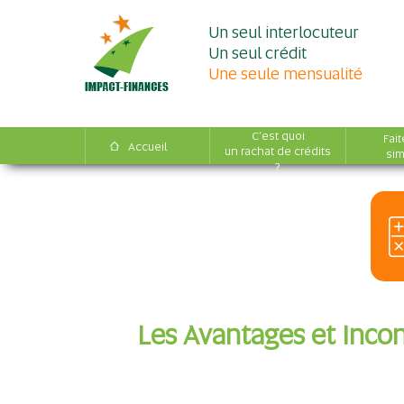
Un seul interlocuteur
Un seul crédit
Une seule mensualité
C'est quoi
Fait
Accueil
un rachat de crédits
sim
?
Les Avantages et Incon