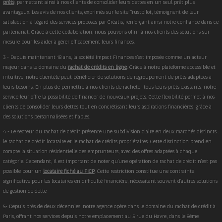
prêts
, permettant ainsi à nos clients de consolider leurs dettes en un seul prêt plus
avantageux. Les avis de nos clients, exprimés sur le site Trustpilot, témoignent de leur
satisfaction à l'égard des services proposés par Créatis, renforçant ainsi notre confiance dans ce
partenariat. Grâce à cette collaboration, nous pouvons offrir à nos clients des solutions sur
mesure pour les aider à gérer efficacement leurs finances.
3 - Depuis maintenant 18 ans, la société Impact Finances s'est imposée comme un acteur
majeur dans le domaine du
rachat de crédits en ligne
. Grâce à notre plateforme accessible et
intuitive, notre clientèle peut bénéficier de solutions de regroupement de prêts adaptées à
leurs besoins. En plus de permettre à nos clients de racheter tous leurs prêts existants, notre
service leur offre la possibilité de financer de nouveaux projets. Cette flexibilité permet à nos
clients de consolider leurs dettes tout en concrétisant leurs aspirations financières, grâce à
des solutions personnalisées et fiables.
4 - Le secteur du rachat de crédit présente une subdivision claire en deux marchés distincts :
le rachat de crédit locataire et le rachat de crédits propriétaires. Cette distinction prend en
compte la situation résidentielle des emprunteurs, avec des offres adaptées à chaque
catégorie. Cependant, il est important de noter qu'une opération de rachat de crédit n'est pas
possible pour un
locataire fiché au FICP
. Cette restriction constitue une contrainte
significative pour les locataires en difficulté financière, nécessitant souvent d'autres solutions
de gestion de dette
5- Depuis près de deux décennies, notre agence opère dans le domaine du rachat de crédit à
Paris, offrant nos services depuis notre emplacement au 5 rue du Havre, dans le 8ème