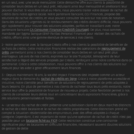
en un seul, avec une seule mensualité. Cette démarche offre aux clients la possibilité de
consolider leurs dettes en un seul prêt, réduisant ainsi leur mensualité et améliorant leur
pouvoir d'achat. Si vous êtes situé au Mans, nous pouvons traiter votre dossier de rachat de
crédits dans notre agence locale. Notre partenaire bancaire, CGI Finances, propose des
solutions de rachat de crédits, et vous pouvez consulter les avis sur nos sites de notation.
Dans des situations urgentes où le remboursement des crédits devient difficile, nous pouvons
agir rapidement pour trouver des solutions adaptées, parfois en travaillant avec notre
partenaire bancaire
CA Consumer Finance (Creditlift Courtage)
. De plus, nous sommes
mandatés par Sygma banque (BNP Paribas Personal Finance) pour réaliser des rachats de
crédits, offrant ainsi une gamme étendue de services à nos clients.
2- Notre partenariat avec la banque Créatis offre à nos clients la possibilité de bénéficier de
rachats de crédits. Cette institution financière réalise des opérations de
regroupement de
prêts
, permettant ainsi à nos clients de consolider leurs dettes en un seul prêt plus
avantageux. Les avis de nos clients, exprimés sur le site Trustpilot, témoignent de leur
satisfaction à l'égard des services proposés par Créatis, renforçant ainsi notre confiance dans ce
partenariat. Grâce à cette collaboration, nous pouvons offrir à nos clients des solutions sur
mesure pour les aider à gérer efficacement leurs finances.
3 - Depuis maintenant 18 ans, la société Impact Finances s'est imposée comme un acteur
majeur dans le domaine du
rachat de crédits en ligne
. Grâce à notre plateforme accessible et
intuitive, notre clientèle peut bénéficier de solutions de regroupement de prêts adaptées à
leurs besoins. En plus de permettre à nos clients de racheter tous leurs prêts existants, notre
service leur offre la possibilité de financer de nouveaux projets. Cette flexibilité permet à nos
clients de consolider leurs dettes tout en concrétisant leurs aspirations financières, grâce à
des solutions personnalisées et fiables.
4 - Le secteur du rachat de crédit présente une subdivision claire en deux marchés distincts :
le rachat de crédit locataire et le rachat de crédits propriétaires. Cette distinction prend en
compte la situation résidentielle des emprunteurs, avec des offres adaptées à chaque
catégorie. Cependant, il est important de noter qu'une opération de rachat de crédit n'est pas
possible pour un
locataire fiché au FICP
. Cette restriction constitue une contrainte
significative pour les locataires en difficulté financière, nécessitant souvent d'autres solutions
de gestion de dette