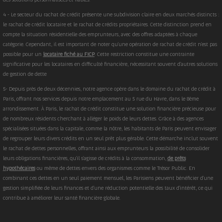
4 - Le secteur du rachat de crédit présente une subdivision claire en deux marchés distincts :
le rachat de crédit locataire et le rachat de crédits propriétaires. Cette distinction prend en
compte la situation résidentielle des emprunteurs, avec des offres adaptées à chaque
catégorie. Cependant, il est important de noter qu'une opération de rachat de crédit n'est pas
possible pour un
locataire fiché au FICP
. Cette restriction constitue une contrainte
significative pour les locataires en difficulté financière, nécessitant souvent d'autres solutions
de gestion de dette
5- Depuis près de deux décennies, notre agence opère dans le domaine du rachat de crédit à
Paris, offrant nos services depuis notre emplacement au 5 rue du Havre, dans le 8ème
arrondissement. À Paris, le rachat de crédit constitue une solution financière précieuse pour
de nombreux résidents cherchant à alléger le poids de leurs dettes. Grâce à des agences
spécialisées situées dans la capitale, comme la nôtre, les habitants de Paris peuvent envisager
de regrouper leurs divers crédits en un seul prêt plus gérable. Cette démarche inclut souvent
le rachat de dettes personnelles, offrant ainsi aux emprunteurs la possibilité de consolider
leurs obligations financières, qu'il s'agisse de crédits à la consommation,
de prêts
hypothécaires
ou même de dettes envers des organismes comme le Trésor Public. En
combinant ces dettes en un seul paiement mensuel, les Parisiens peuvent bénéficier d'une
gestion simplifiée de leurs finances et d'une réduction potentielle des taux d'intérêt, ce qui
contribue à améliorer leur santé financière globale.