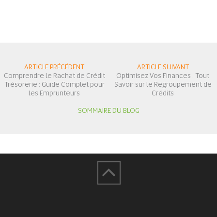
ARTICLE PRÉCÉDENT
ARTICLE SUIVANT
Comprendre le Rachat de Crédit
Optimisez Vos Finances : Tout
Trésorerie : Guide Complet pour
Savoir sur le Regroupement de
les Emprunteurs
Crédits
SOMMAIRE DU BLOG