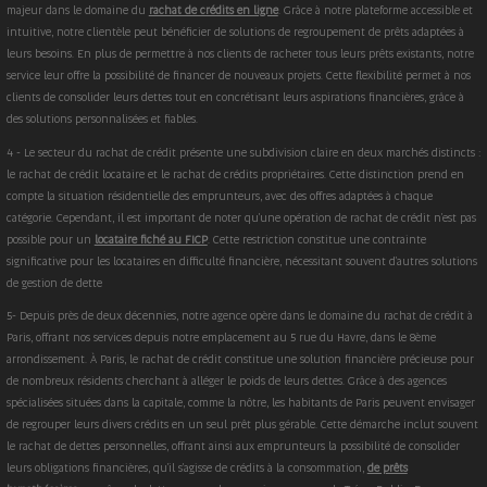
majeur dans le domaine du
rachat de crédits en ligne
. Grâce à notre plateforme accessible et
intuitive, notre clientèle peut bénéficier de solutions de regroupement de prêts adaptées à
leurs besoins. En plus de permettre à nos clients de racheter tous leurs prêts existants, notre
service leur offre la possibilité de financer de nouveaux projets. Cette flexibilité permet à nos
clients de consolider leurs dettes tout en concrétisant leurs aspirations financières, grâce à
des solutions personnalisées et fiables.
4 - Le secteur du rachat de crédit présente une subdivision claire en deux marchés distincts :
le rachat de crédit locataire et le rachat de crédits propriétaires. Cette distinction prend en
compte la situation résidentielle des emprunteurs, avec des offres adaptées à chaque
catégorie. Cependant, il est important de noter qu'une opération de rachat de crédit n'est pas
possible pour un
locataire fiché au FICP
. Cette restriction constitue une contrainte
significative pour les locataires en difficulté financière, nécessitant souvent d'autres solutions
de gestion de dette
5- Depuis près de deux décennies, notre agence opère dans le domaine du rachat de crédit à
Paris, offrant nos services depuis notre emplacement au 5 rue du Havre, dans le 8ème
arrondissement. À Paris, le rachat de crédit constitue une solution financière précieuse pour
de nombreux résidents cherchant à alléger le poids de leurs dettes. Grâce à des agences
spécialisées situées dans la capitale, comme la nôtre, les habitants de Paris peuvent envisager
de regrouper leurs divers crédits en un seul prêt plus gérable. Cette démarche inclut souvent
le rachat de dettes personnelles, offrant ainsi aux emprunteurs la possibilité de consolider
leurs obligations financières, qu'il s'agisse de crédits à la consommation,
de prêts