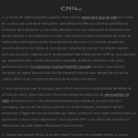
1- Le rachat de crédits simplifie la gestion financière en
regroupant tous les prêts
d'un client
en un seul, avec une seule mensualité. Cette démarche offre aux clients la possibilité de
consolider leurs dettes en un seul prêt, réduisant ainsi leur mensualité et améliorant leur
pouvoir d'achat. Si vous êtes situé au Mans, nous pouvons traiter votre dossier de rachat de
crédits dans notre agence locale. Notre partenaire bancaire, CGI Finances, propose des
solutions de rachat de crédits, et vous pouvez consulter les avis sur nos sites de notation.
Dans des situations urgentes où le remboursement des crédits devient difficile, nous pouvons
agir rapidement pour trouver des solutions adaptées, parfois en travaillant avec notre
partenaire bancaire
CA Consumer Finance (Creditlift Courtage)
. De plus, nous sommes
mandatés par Sygma banque (BNP Paribas Personal Finance) pour réaliser des rachats de
crédits, offrant ainsi une gamme étendue de services à nos clients.
2- Notre partenariat avec la banque Créatis offre à nos clients la possibilité de bénéficier de
rachats de crédits. Cette institution financière réalise des opérations de
regroupement de
prêts
, permettant ainsi à nos clients de consolider leurs dettes en un seul prêt plus
avantageux. Les avis de nos clients, exprimés sur le site Trustpilot, témoignent de leur
satisfaction à l'égard des services proposés par Créatis, renforçant ainsi notre confiance dans ce
partenariat. Grâce à cette collaboration, nous pouvons offrir à nos clients des solutions sur
mesure pour les aider à gérer efficacement leurs finances.
3 - Depuis maintenant 18 ans, la société Impact Finances s'est imposée comme un acteur