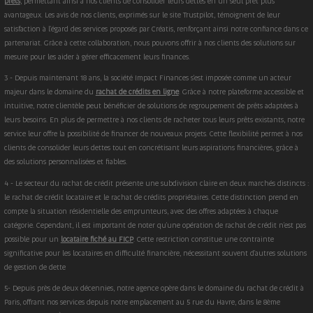
prêts
, permettant ainsi à nos clients de consolider leurs dettes en un seul prêt plus
avantageux. Les avis de nos clients, exprimés sur le site Trustpilot, témoignent de leur
satisfaction à l'égard des services proposés par Créatis, renforçant ainsi notre confiance dans ce
partenariat. Grâce à cette collaboration, nous pouvons offrir à nos clients des solutions sur
mesure pour les aider à gérer efficacement leurs finances.
3 - Depuis maintenant 18 ans, la société Impact Finances s'est imposée comme un acteur
majeur dans le domaine du
rachat de crédits en ligne
. Grâce à notre plateforme accessible et
intuitive, notre clientèle peut bénéficier de solutions de regroupement de prêts adaptées à
leurs besoins. En plus de permettre à nos clients de racheter tous leurs prêts existants, notre
service leur offre la possibilité de financer de nouveaux projets. Cette flexibilité permet à nos
clients de consolider leurs dettes tout en concrétisant leurs aspirations financières, grâce à
des solutions personnalisées et fiables.
4 - Le secteur du rachat de crédit présente une subdivision claire en deux marchés distincts :
le rachat de crédit locataire et le rachat de crédits propriétaires. Cette distinction prend en
compte la situation résidentielle des emprunteurs, avec des offres adaptées à chaque
catégorie. Cependant, il est important de noter qu'une opération de rachat de crédit n'est pas
possible pour un
locataire fiché au FICP
. Cette restriction constitue une contrainte
significative pour les locataires en difficulté financière, nécessitant souvent d'autres solutions
de gestion de dette
5- Depuis près de deux décennies, notre agence opère dans le domaine du rachat de crédit à
Paris, offrant nos services depuis notre emplacement au 5 rue du Havre, dans le 8ème