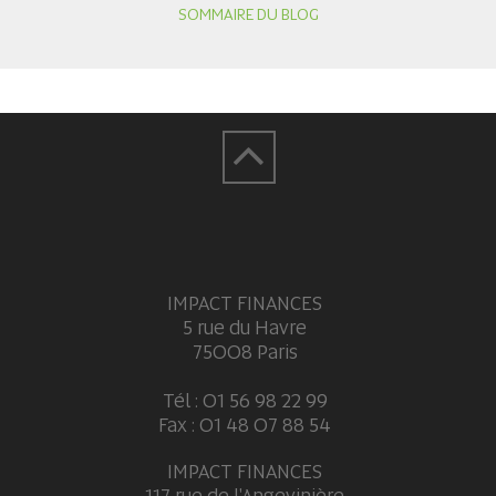
SOMMAIRE DU BLOG
IMPACT FINANCES
5 rue du Havre
75008 Paris
Tél : 01 56 98 22 99
Fax : 01 48 07 88 54
IMPACT FINANCES
117 rue de l'Angevinière