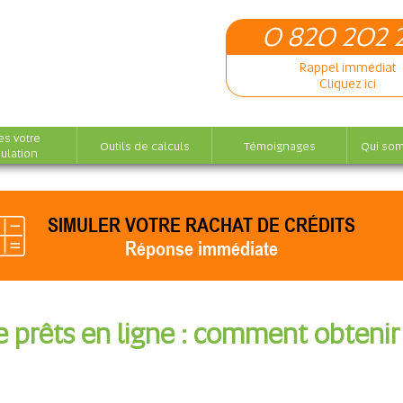
0 820 202 
Rappel immédiat
Cliquez ici
es votre
Outils de calculs
Témoignages
Qui so
ulation
SIMULER VOTRE RACHAT DE CRÉDITS
Réponse immédiate
prêts en ligne : comment obtenir l