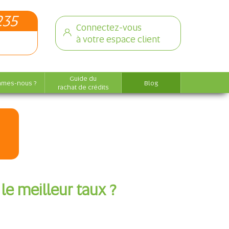
235
Connectez-vous
à votre espace client
Guide du
mmes-nous ?
Blog
rachat de crédits
e meilleur taux ?