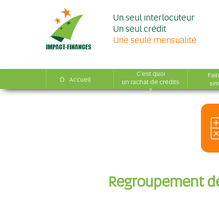
Un seul interlocuteur
Un seul crédit
Une seule mensualité
C'est quoi
Fait
Accueil
un rachat de crédits
sim
?
Regroupement de 