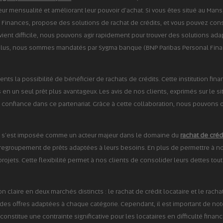
leur mensualité et améliorant leur pouvoir d'achat. Si vous êtes situé au Mans
 Finances, propose des solutions de rachat de crédits, et vous pouvez consu
ent difficile, nous pouvons agir rapidement pour trouver des solutions adapt
plus, nous sommes mandatés par Sygma banque (BNP Paribas Personal Finance
ients la possibilité de bénéficier de rachats de crédits. Cette institution fi
en un seul prêt plus avantageux. Les avis de nos clients, exprimés sur le sit
 confiance dans ce partenariat. Grâce à cette collaboration, nous pouvons o
ces s'est imposée comme un acteur majeur dans le domaine du
rachat de créd
e regroupement de prêts adaptées à leurs besoins. En plus de permettre à nos
projets. Cette flexibilité permet à nos clients de consolider leurs dettes tou
n claire en deux marchés distincts : le rachat de crédit locataire et le racha
des offres adaptées à chaque catégorie. Cependant, il est important de not
n constitue une contrainte significative pour les locataires en difficulté fin