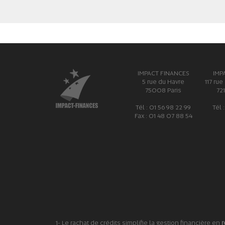
IMPACT FINANCES
IMP
5 rue du Havre
117 rue
75008 Paris
72
Tél : 01 56 98 22 99
Tél 
Fax : 01 48 07 88 54
1- Le rachat de crédits simplifie la gestion financière en
r