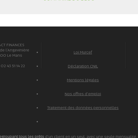
ACT FINANCES
 de l'Angevinière
Loi Murcef
100 Le Mans
: 02 43 51 14 22
Déclaration CNIL
Mentions légales
Nos offres d'emploi
Traitement des données personnelles
egroupant tous les prêts
d'un client en un seul, avec une seule mensualité. 