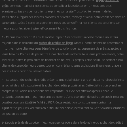
rachats de crédits. Cette institution financière réalise des opérations de
regroupement de
prêts
, permettant ainsi à nos clients de consolider leurs dettes en un seul prêt plus
avantageux. Les avis de nos clients, exprimés sur le site Trustpilot, témoignent de leur
satisfaction à l'égard des services proposés par Créatis, renforçant ainsi notre confiance dans ce
partenariat. Grâce à cette collaboration, nous pouvons offrir à nos clients des solutions sur
mesure pour les aider à gérer efficacement leurs finances.
3 - Depuis maintenant 18 ans, la société Impact Finances s'est imposée comme un acteur
majeur dans le domaine du
rachat de crédits en ligne
. Grâce à notre plateforme accessible et
intuitive, notre clientèle peut bénéficier de solutions de regroupement de prêts adaptées à
leurs besoins. En plus de permettre à nos clients de racheter tous leurs prêts existants, notre
service leur offre la possibilité de financer de nouveaux projets. Cette flexibilité permet à nos
clients de consolider leurs dettes tout en concrétisant leurs aspirations financières, grâce à
des solutions personnalisées et fiables.
4 - Le secteur du rachat de crédit présente une subdivision claire en deux marchés distincts :
le rachat de crédit locataire et le rachat de crédits propriétaires. Cette distinction prend en
compte la situation résidentielle des emprunteurs, avec des offres adaptées à chaque
catégorie. Cependant, il est important de noter qu'une opération de rachat de crédit n'est pas
possible pour un
locataire fiché au FICP
. Cette restriction constitue une contrainte
significative pour les locataires en difficulté financière, nécessitant souvent d'autres solutions
de gestion de dette
5- Depuis près de deux décennies, notre agence opère dans le domaine du rachat de crédit à