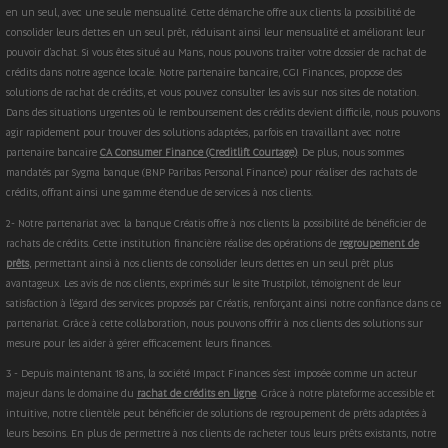
en un seul, avec une seule mensualité. Cette démarche offre aux clients la possibilité de
consolider leurs dettes en un seul prêt, réduisant ainsi leur mensualité et améliorant leur
pouvoir d'achat. Si vous êtes situé au Mans, nous pouvons traiter votre dossier de rachat de
crédits dans notre agence locale. Notre partenaire bancaire, CGI Finances, propose des
solutions de rachat de crédits, et vous pouvez consulter les avis sur nos sites de notation.
Dans des situations urgentes où le remboursement des crédits devient difficile, nous pouvons
agir rapidement pour trouver des solutions adaptées, parfois en travaillant avec notre
partenaire bancaire
CA Consumer Finance (Creditlift Courtage)
. De plus, nous sommes
mandatés par Sygma banque (BNP Paribas Personal Finance) pour réaliser des rachats de
crédits, offrant ainsi une gamme étendue de services à nos clients.
2- Notre partenariat avec la banque Créatis offre à nos clients la possibilité de bénéficier de
rachats de crédits. Cette institution financière réalise des opérations de
regroupement de
prêts
, permettant ainsi à nos clients de consolider leurs dettes en un seul prêt plus
avantageux. Les avis de nos clients, exprimés sur le site Trustpilot, témoignent de leur
satisfaction à l'égard des services proposés par Créatis, renforçant ainsi notre confiance dans ce
partenariat. Grâce à cette collaboration, nous pouvons offrir à nos clients des solutions sur
mesure pour les aider à gérer efficacement leurs finances.
3 - Depuis maintenant 18 ans, la société Impact Finances s'est imposée comme un acteur
majeur dans le domaine du
rachat de crédits en ligne
. Grâce à notre plateforme accessible et
intuitive, notre clientèle peut bénéficier de solutions de regroupement de prêts adaptées à
leurs besoins. En plus de permettre à nos clients de racheter tous leurs prêts existants, notre