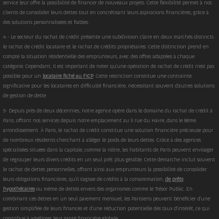
service leur offre la possibilité de financer de nouveaux projets. Cette flexibilité permet à nos
clients de consolider leurs dettes tout en concrétisant leurs aspirations financières, grâce à
des solutions personnalisées et fiables.
4 - Le secteur du rachat de crédit présente une subdivision claire en deux marchés distincts :
le rachat de crédit locataire et le rachat de crédits propriétaires. Cette distinction prend en
compte la situation résidentielle des emprunteurs, avec des offres adaptées à chaque
catégorie. Cependant, il est important de noter qu'une opération de rachat de crédit n'est pas
possible pour un
locataire fiché au FICP
. Cette restriction constitue une contrainte
significative pour les locataires en difficulté financière, nécessitant souvent d'autres solutions
de gestion de dette
5- Depuis près de deux décennies, notre agence opère dans le domaine du rachat de crédit à
Paris, offrant nos services depuis notre emplacement au 5 rue du Havre, dans le 8ème
arrondissement. À Paris, le rachat de crédit constitue une solution financière précieuse pour
de nombreux résidents cherchant à alléger le poids de leurs dettes. Grâce à des agences
spécialisées situées dans la capitale, comme la nôtre, les habitants de Paris peuvent envisager
de regrouper leurs divers crédits en un seul prêt plus gérable. Cette démarche inclut souvent
le rachat de dettes personnelles, offrant ainsi aux emprunteurs la possibilité de consolider
leurs obligations financières, qu'il s'agisse de crédits à la consommation,
de prêts
hypothécaires
ou même de dettes envers des organismes comme le Trésor Public. En
combinant ces dettes en un seul paiement mensuel, les Parisiens peuvent bénéficier d'une
gestion simplifiée de leurs finances et d'une réduction potentielle des taux d'intérêt, ce qui
contribue à améliorer leur santé financière globale.