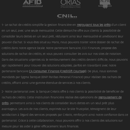
1- Le rachat de crédits simplifie la gestion financière en
regroupant tous les prêts
d'un client
en un seul, avec une seule mensualité. Cette démarche offre aux clients la possibilité de
consolider leurs dettes en un seul prêt, réduisant ainsi leur mensualité et améliorant leur
pouvoir d'achat. Si vous êtes situé au Mans, nous pouvons traiter votre dossier de rachat de
crédits dans notre agence locale. Notre partenaire bancaire, CGI Finances, propose des
solutions de rachat de crédits, et vous pouvez consulter les avis sur nos sites de notation.
Dans des situations urgentes où le remboursement des crédits devient difficile, nous pouvons
agir rapidement pour trouver des solutions adaptées, parfois en travaillant avec notre
partenaire bancaire
CA Consumer Finance (Creditlift Courtage)
. De plus, nous sommes
mandatés par Sygma banque (BNP Paribas Personal Finance) pour réaliser des rachats de
crédits, offrant ainsi une gamme étendue de services à nos clients.
2- Notre partenariat avec la banque Créatis offre à nos clients la possibilité de bénéficier de
rachats de crédits. Cette institution financière réalise des opérations de
regroupement de
prêts
, permettant ainsi à nos clients de consolider leurs dettes en un seul prêt plus
avantageux. Les avis de nos clients, exprimés sur le site Trustpilot, témoignent de leur
satisfaction à l'égard des services proposés par Créatis, renforçant ainsi notre confiance dans ce
partenariat. Grâce à cette collaboration, nous pouvons offrir à nos clients des solutions sur
mesure pour les aider à gérer efficacement leurs finances.