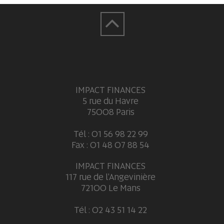
IMPACT FINANCES
5 rue du Havre
75008 Paris
Tél : 01 56 98 22 99
Fax : 01 48 07 88 54
IMPACT FINANCES
117 rue de l'Angevinière
72100 Le Mans
Tél : 02 43 51 14 22