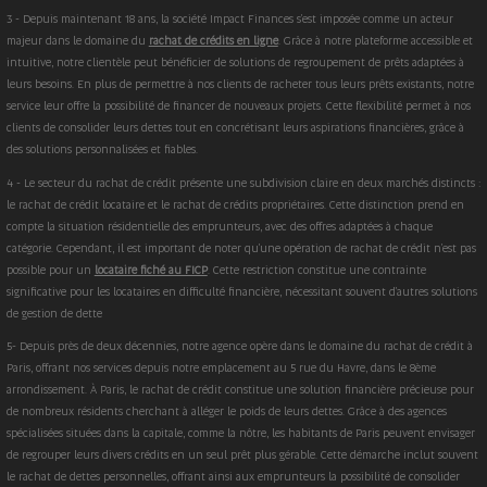
3 - Depuis maintenant 18 ans, la société Impact Finances s'est imposée comme un acteur
majeur dans le domaine du
rachat de crédits en ligne
. Grâce à notre plateforme accessible et
intuitive, notre clientèle peut bénéficier de solutions de regroupement de prêts adaptées à
leurs besoins. En plus de permettre à nos clients de racheter tous leurs prêts existants, notre
service leur offre la possibilité de financer de nouveaux projets. Cette flexibilité permet à nos
clients de consolider leurs dettes tout en concrétisant leurs aspirations financières, grâce à
des solutions personnalisées et fiables.
4 - Le secteur du rachat de crédit présente une subdivision claire en deux marchés distincts :
le rachat de crédit locataire et le rachat de crédits propriétaires. Cette distinction prend en
compte la situation résidentielle des emprunteurs, avec des offres adaptées à chaque
catégorie. Cependant, il est important de noter qu'une opération de rachat de crédit n'est pas
possible pour un
locataire fiché au FICP
. Cette restriction constitue une contrainte
significative pour les locataires en difficulté financière, nécessitant souvent d'autres solutions
de gestion de dette
5- Depuis près de deux décennies, notre agence opère dans le domaine du rachat de crédit à
Paris, offrant nos services depuis notre emplacement au 5 rue du Havre, dans le 8ème
arrondissement. À Paris, le rachat de crédit constitue une solution financière précieuse pour
de nombreux résidents cherchant à alléger le poids de leurs dettes. Grâce à des agences
spécialisées situées dans la capitale, comme la nôtre, les habitants de Paris peuvent envisager
de regrouper leurs divers crédits en un seul prêt plus gérable. Cette démarche inclut souvent
le rachat de dettes personnelles, offrant ainsi aux emprunteurs la possibilité de consolider