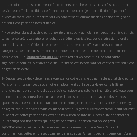
leurs besoins. En plus de permettre à nos clients de racheter tous leurs prêts existants, notre
service leur offre la possibilité de financer de nouveaux projets. Cette flexibilité permet à nos
clients de consolider leurs dettes tout en concrétisant leurs aspirations financières, grâce à
des solutions personnalisées et fiables.
4 - Le secteur du rachat de crédit présente une subdivision claire en deux marchés distincts :
le rachat de crédit locataire et le rachat de crédits propriétaires. Cette distinction prend en
compte la situation résidentielle des emprunteurs, avec des offres adaptées à chaque
catégorie. Cependant, il est important de noter qu'une opération de rachat de crédit n'est pas
possible pour un
locataire fiché au FICP
. Cette restriction constitue une contrainte
significative pour les locataires en difficulté financière, nécessitant souvent d'autres solutions
de gestion de dette
5- Depuis près de deux décennies, notre agence opère dans le domaine du rachat de crédit à
Paris, offrant nos services depuis notre emplacement au 5 rue du Havre, dans le 8ème
arrondissement. À Paris, le rachat de crédit constitue une solution financière précieuse pour
de nombreux résidents cherchant à alléger le poids de leurs dettes. Grâce à des agences
spécialisées situées dans la capitale, comme la nôtre, les habitants de Paris peuvent envisager
de regrouper leurs divers crédits en un seul prêt plus gérable. Cette démarche inclut souvent
le rachat de dettes personnelles, offrant ainsi aux emprunteurs la possibilité de consolider
leurs obligations financières, qu'il s'agisse de crédits à la consommation,
de prêts
hypothécaires
ou même de dettes envers des organismes comme le Trésor Public. En
combinant ces dettes en un seul paiement mensuel, les Parisiens peuvent bénéficier d'une