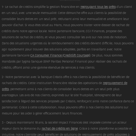
1- Le rachat de crédits simplifie la gestion financière en
regroupant tous les prêts
d'un client
en un seul, avec une seule mensualité. Cette démarche offre aux clients la possibilité de
consolider leurs dettes en un seul prêt, réduisant ainsi leur mensualité et améliorant leur
pouvoir d'achat. Si vous êtes situé au Mans, nous pouvons traiter votre dossier de rachat de
crédits dans notre agence locale. Notre partenaire bancaire, CGI Finances, propose des
solutions de rachat de crédits, et vous pouvez consulter les avis sur nos sites de notation.
Dans des situations urgentes où le remboursement des crédits devient difficile, nous pouvons
agir rapidement pour trouver des solutions adaptées, parfois en travaillant avec notre
partenaire bancaire
CA Consumer Finance (Creditlift Courtage)
. De plus, nous sommes
mandatés par Sygma banque (BNP Paribas Personal Finance) pour réaliser des rachats de
crédits, offrant ainsi une gamme étendue de services à nos clients.
2- Notre partenariat avec la banque Créatis offre à nos clients la possibilité de bénéficier de
rachats de crédits. Cette institution financière réalise des opérations de
regroupement de
prêts
, permettant ainsi à nos clients de consolider leurs dettes en un seul prêt plus
avantageux. Les avis de nos clients, exprimés sur le site Trustpilot, témoignent de leur
satisfaction à l'égard des services proposés par Créatis, renforçant ainsi notre confiance dans ce
partenariat. Grâce à cette collaboration, nous pouvons offrir à nos clients des solutions sur
mesure pour les aider à gérer efficacement leurs finances.
3 - Depuis maintenant 18 ans, la société Impact Finances s'est imposée comme un acteur
majeur dans le domaine du
rachat de crédits en ligne
. Grâce à notre plateforme accessible et
intuitive, notre clientèle peut bénéficier de solutions de regroupement de prêts adaptées à