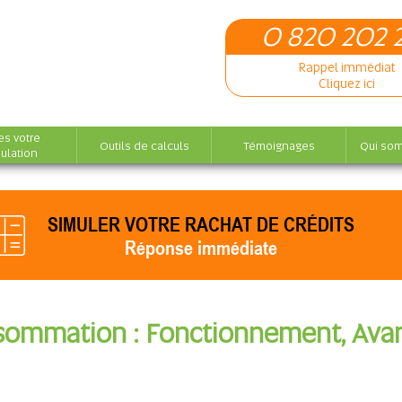
0 820 202 
Rappel immédiat
Cliquez ici
es votre
Outils de calculs
Témoignages
Qui so
ulation
SIMULER VOTRE RACHAT DE CRÉDITS
Réponse immédiate
onsommation : Fonctionnement, Ava