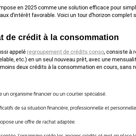
mpose en 2025 comme une solution efficace pour simplifi
taux d’intérêt favorable. Voici un tour d’horizon comple
t de crédit à la consommation
ussi appelé
regroupement de crédits conso
, consiste à 
velable, etc.) en un seul nouveau prêt, avec une mensuali
au moins deux crédits à la consommation en cours, sans 
e un organisme financier ou un courtier spécialisé.
tificatifs de sa situation financière, professionnelle et personnelle
propose une offre de rachat adaptée.
acceptée, l’organisme solde les anciens crédits et met en place 