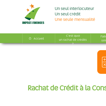
Un seul interlocuteur
Un seul crédit
Une seule mensualité
C'est quoi
Fait
Accueil
un rachat de crédits
sim
?
Rachat de Crédit à la C