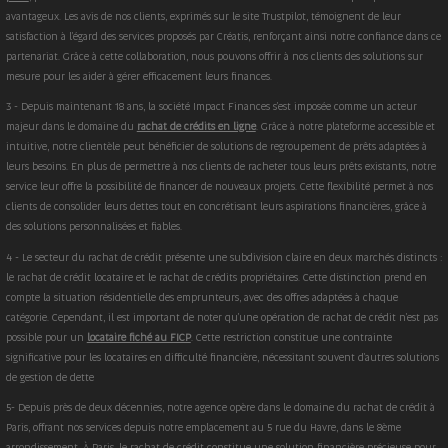
avantageux. Les avis de nos clients, exprimés sur le site Trustpilot, témoignent de leur
satisfaction à l'égard des services proposés par Créatis, renforçant ainsi notre confiance dans ce
partenariat. Grâce à cette collaboration, nous pouvons offrir à nos clients des solutions sur
mesure pour les aider à gérer efficacement leurs finances.
3 - Depuis maintenant 18 ans, la société Impact Finances s'est imposée comme un acteur
majeur dans le domaine du
rachat de crédits en ligne
. Grâce à notre plateforme accessible et
intuitive, notre clientèle peut bénéficier de solutions de regroupement de prêts adaptées à
leurs besoins. En plus de permettre à nos clients de racheter tous leurs prêts existants, notre
service leur offre la possibilité de financer de nouveaux projets. Cette flexibilité permet à nos
clients de consolider leurs dettes tout en concrétisant leurs aspirations financières, grâce à
des solutions personnalisées et fiables.
4 - Le secteur du rachat de crédit présente une subdivision claire en deux marchés distincts :
le rachat de crédit locataire et le rachat de crédits propriétaires. Cette distinction prend en
compte la situation résidentielle des emprunteurs, avec des offres adaptées à chaque
catégorie. Cependant, il est important de noter qu'une opération de rachat de crédit n'est pas
possible pour un
locataire fiché au FICP
. Cette restriction constitue une contrainte
significative pour les locataires en difficulté financière, nécessitant souvent d'autres solutions
de gestion de dette
5- Depuis près de deux décennies, notre agence opère dans le domaine du rachat de crédit à
Paris, offrant nos services depuis notre emplacement au 5 rue du Havre, dans le 8ème
arrondissement. À Paris, le rachat de crédit constitue une solution financière précieuse pour