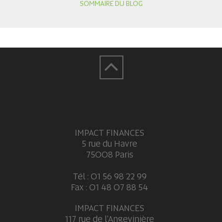
SOMMAIRE DU BLOG
IMPACT FINANCES
5 rue du Havre
75008 Paris
Tél : 01 56 98 22 99
Fax : 01 48 07 88 54
IMPACT FINANCES
117 rue de l'Angevinière