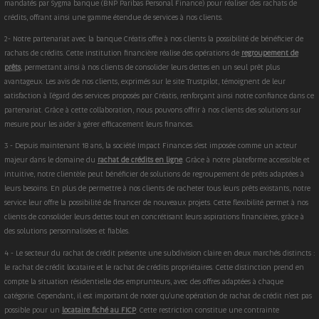
mandatés par Sygma banque (BNP Paribas Personal Finance) pour réaliser des rachats de
crédits, offrant ainsi une gamme étendue de services à nos clients.
2- Notre partenariat avec la banque Créatis offre à nos clients la possibilité de bénéficier de
rachats de crédits. Cette institution financière réalise des opérations de
regroupement de
prêts
, permettant ainsi à nos clients de consolider leurs dettes en un seul prêt plus
avantageux. Les avis de nos clients, exprimés sur le site Trustpilot, témoignent de leur
satisfaction à l'égard des services proposés par Créatis, renforçant ainsi notre confiance dans ce
partenariat. Grâce à cette collaboration, nous pouvons offrir à nos clients des solutions sur
mesure pour les aider à gérer efficacement leurs finances.
3 - Depuis maintenant 18 ans, la société Impact Finances s'est imposée comme un acteur
majeur dans le domaine du
rachat de crédits en ligne
. Grâce à notre plateforme accessible et
intuitive, notre clientèle peut bénéficier de solutions de regroupement de prêts adaptées à
leurs besoins. En plus de permettre à nos clients de racheter tous leurs prêts existants, notre
service leur offre la possibilité de financer de nouveaux projets. Cette flexibilité permet à nos
clients de consolider leurs dettes tout en concrétisant leurs aspirations financières, grâce à
des solutions personnalisées et fiables.
4 - Le secteur du rachat de crédit présente une subdivision claire en deux marchés distincts :
le rachat de crédit locataire et le rachat de crédits propriétaires. Cette distinction prend en
compte la situation résidentielle des emprunteurs, avec des offres adaptées à chaque
catégorie. Cependant, il est important de noter qu'une opération de rachat de crédit n'est pas
possible pour un
locataire fiché au FICP
. Cette restriction constitue une contrainte