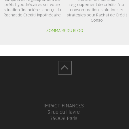
prêts hypothécaires sur votre
regroupement de crédits à la
situation financière : aperçu du
consommation : solutions et
Rachat de Crédit Hypothécaire
stratégies pour Rachat de Crédit
Conso
SOMMAIRE DU BLOG
IMPACT FINANCES
5 rue du Havre
75008 Paris