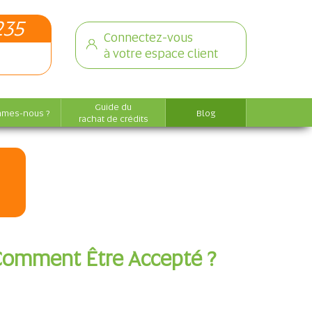
235
Connectez-vous
à votre espace client
Guide du
mmes-nous ?
Blog
rachat de crédits
 : Comment Être Accepté ?