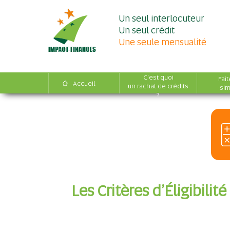
Un seul interlocuteur
Un seul crédit
Une seule mensualité
C'est quoi
Fait
Accueil
un rachat de crédits
sim
?
Les Critères d’Éligibili