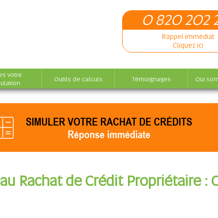
0 820 202 
Rappel immédiat
Cliquez ici
es votre
Outils de calculs
Témoignages
Qui so
ulation
SIMULER VOTRE RACHAT DE CRÉDITS
Réponse immédiate
té au Rachat de Crédit Propriétaire