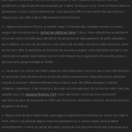
satisfaction à l'égard des services proposés par Créatis, renforçant ainsi notre confiance dans ce
partenariat. Grâce à cette collaboration, nous pouvons offrir à nos clients des solutions sur
mesure pour les aider à gérer efficacement leurs finances.
3 - Depuis maintenant 18 ans, la société Impact Finances s'est imposée comme un acteur
majeur dans le domaine du
rachat de crédits en ligne
. Grâce à notre plateforme accessible et
intuitive, notre clientèle peut bénéficier de solutions de regroupement de prêts adaptées à
leurs besoins. En plus de permettre à nos clients de racheter tous leurs prêts existants, notre
service leur offre la possibilité de financer de nouveaux projets. Cette flexibilité permet à nos
clients de consolider leurs dettes tout en concrétisant leurs aspirations financières, grâce à
des solutions personnalisées et fiables.
4 - Le secteur du rachat de crédit présente une subdivision claire en deux marchés distincts :
le rachat de crédit locataire et le rachat de crédits propriétaires. Cette distinction prend en
compte la situation résidentielle des emprunteurs, avec des offres adaptées à chaque
catégorie. Cependant, il est important de noter qu'une opération de rachat de crédit n'est pas
possible pour un
locataire fiché au FICP
. Cette restriction constitue une contrainte
significative pour les locataires en difficulté financière, nécessitant souvent d'autres solutions
de gestion de dette
5- Depuis près de deux décennies, notre agence opère dans le domaine du rachat de crédit à
Paris, offrant nos services depuis notre emplacement au 5 rue du Havre, dans le 8ème
arrondissement. À Paris, le rachat de crédit constitue une solution financière précieuse pour