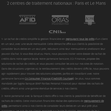
2 centres de traitement nationaux : Paris et Le Mans
1- Le rachat de crédits simplifie la gestion financière en
regroupant tous les prêts
d'un client
en un seul, avec une seule mensualité. Cette démarche offre aux clients la possibilité de
consolider leurs dettes en un seul prêt, réduisant ainsi leur mensualité et améliorant leur
pouvoir d'achat. Si vous êtes situé au Mans, nous pouvons traiter votre dossier de rachat de
crédits dans notre agence locale. Notre partenaire bancaire, CGI Finances, propose des
solutions de rachat de crédits, et vous pouvez consulter les avis sur nos sites de notation.
Dans des situations urgentes où le remboursement des crédits devient difficile, nous pouvons
agir rapidement pour trouver des solutions adaptées, parfois en travaillant avec notre
partenaire bancaire
CA Consumer Finance (Creditlift Courtage)
. De plus, nous sommes
mandatés par Sygma banque (BNP Paribas Personal Finance) pour réaliser des rachats de
crédits, offrant ainsi une gamme étendue de services à nos clients.
2- Notre partenariat avec la banque Créatis offre à nos clients la possibilité de bénéficier de
rachats de crédits. Cette institution financière réalise des opérations de
regroupement de
prêts
, permettant ainsi à nos clients de consolider leurs dettes en un seul prêt plus
avantageux. Les avis de nos clients, exprimés sur le site Trustpilot, témoignent de leur