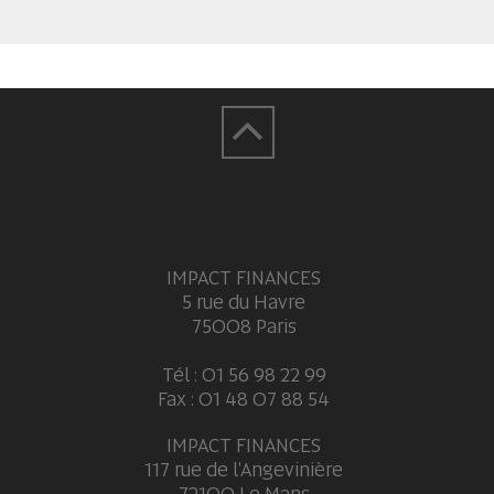
IMPACT FINANCES
5 rue du Havre
75008 Paris
Tél : 01 56 98 22 99
Fax : 01 48 07 88 54
IMPACT FINANCES
117 rue de l'Angevinière
72100 Le Mans