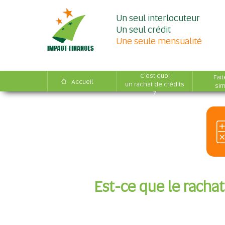
Un seul interlocuteur
Un seul crédit
Une seule mensualité
C'est quoi
Fait
Accueil
un rachat de crédits
sim
?
Est-ce que le rachat