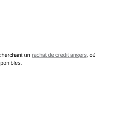
rachat de credit angers
echerchant un
, où
sponibles.
: