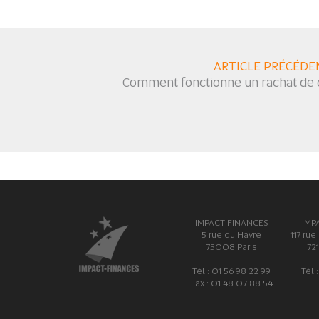
ARTICLE PRÉCÉDE
Comment fonctionne un rachat de c
IMPACT FINANCES
IMP
5 rue du Havre
117 rue
75008 Paris
72
Tél : 01 56 98 22 99
Tél 
Fax : 01 48 07 88 54