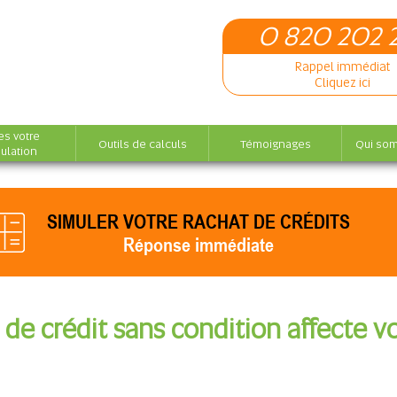
0 820 202 
Rappel immédiat
Cliquez ici
es votre
Outils de calculs
Témoignages
Qui so
ulation
SIMULER VOTRE RACHAT DE CRÉDITS
Réponse immédiate
 de crédit sans condition affecte vo