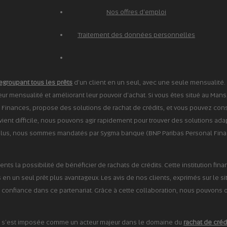
Nos offres d'emploi
Traitement des données personnelles
egroupant tous les prêts
d'un client en un seul, avec une seule mensualité. 
leur mensualité et améliorant leur pouvoir d'achat. Si vous êtes situé au Mans
 Finances, propose des solutions de rachat de crédits, et vous pouvez consu
ent difficile, nous pouvons agir rapidement pour trouver des solutions adapt
plus, nous sommes mandatés par Sygma banque (BNP Paribas Personal Finance
ients la possibilité de bénéficier de rachats de crédits. Cette institution fi
en un seul prêt plus avantageux. Les avis de nos clients, exprimés sur le sit
 confiance dans ce partenariat. Grâce à cette collaboration, nous pouvons o
ces s'est imposée comme un acteur majeur dans le domaine du
rachat de créd