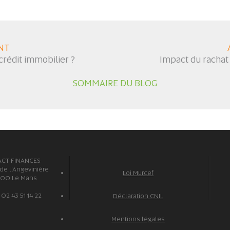
NT
rédit immobilier ?
Impact du rachat 
SOMMAIRE DU BLOG
ACT FINANCES
 de l'Angevinière
Loi Murcef
100 Le Mans
: 02 43 51 14 22
Déclaration CNIL
Mentions légales