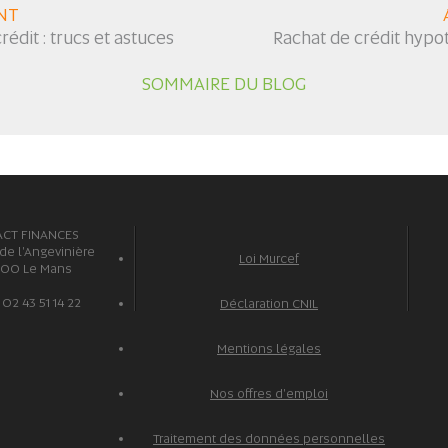
NT
édit : trucs et astuces
Rachat de crédit hypot
SOMMAIRE DU BLOG
ACT FINANCES
 de l'Angevinière
Loi Murcef
100 Le Mans
: 02 43 51 14 22
Déclaration CNIL
Mentions légales
Nos offres d'emploi
Traitement des données personnelles