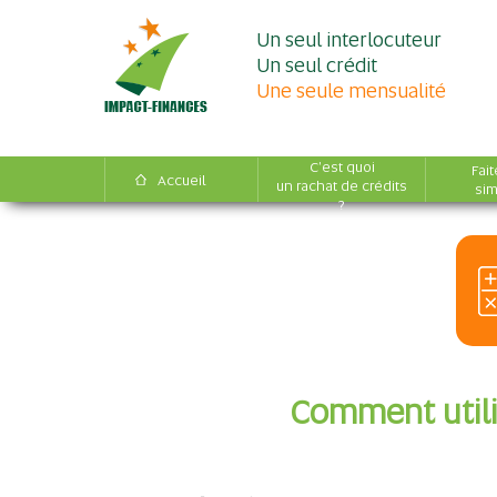
Un seul interlocuteur
Un seul crédit
Une seule mensualité
C'est quoi
Fait
Accueil
un rachat de crédits
sim
?
Comment utili