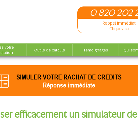
0 820 202 
Rappel immédiat
Cliquez ici
es votre
Outils de calculs
Témoignages
Qui so
ulation
SIMULER VOTRE RACHAT DE CRÉDITS
Réponse immédiate
ser efficacement un simulateur de 