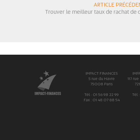
ARTICLE PRÉCÉDE
Trouver le meilleur taux de rachat de cr
IMPACT FINANCES
IMP
5 rue du Havre
117 rue
75008 Paris
72
Tél : 01 56 98 22 99
Tél 
Fax : 01 48 07 88 54