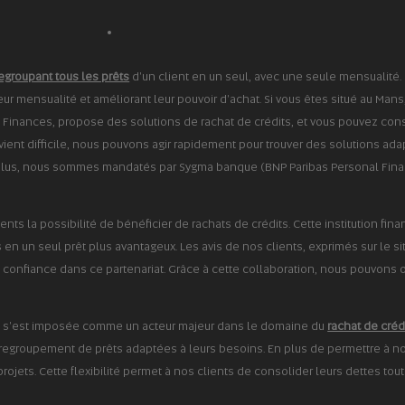
egroupant tous les prêts
d'un client en un seul, avec une seule mensualité. 
leur mensualité et améliorant leur pouvoir d'achat. Si vous êtes situé au Mans
 Finances, propose des solutions de rachat de crédits, et vous pouvez consu
ent difficile, nous pouvons agir rapidement pour trouver des solutions adapt
plus, nous sommes mandatés par Sygma banque (BNP Paribas Personal Finance
ients la possibilité de bénéficier de rachats de crédits. Cette institution fi
en un seul prêt plus avantageux. Les avis de nos clients, exprimés sur le sit
 confiance dans ce partenariat. Grâce à cette collaboration, nous pouvons o
ces s'est imposée comme un acteur majeur dans le domaine du
rachat de créd
e regroupement de prêts adaptées à leurs besoins. En plus de permettre à nos
projets. Cette flexibilité permet à nos clients de consolider leurs dettes tou