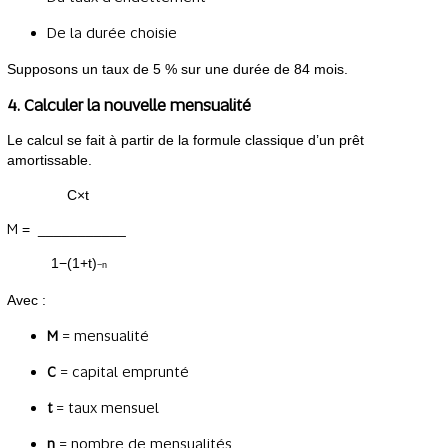
De la durée choisie
Supposons un taux de 5 % sur une durée de 84 mois.
4. Calculer la nouvelle mensualité
Le calcul se fait à partir de la formule classique d’un prêt
amortissable.
C×t​
M
= ___________
1−(1+t)
−n
Avec :
= mensualité
M
= capital emprunté
C
= taux mensuel
t
= nombre de mensualités
n