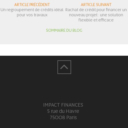
ARTICLE PRÉCÉDENT
ARTICLE SUIVANT
Un regroupement de crédits idéal
Rachat de crédit pour financer un
pour vos travaux
nouveau projet : une solution
flexible et efficace
SOMMAIRE DU BLOG
IMPACT FINANCES
5 rue du Havre
75008 Paris