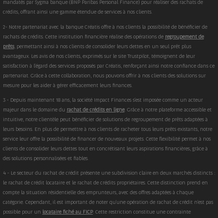
mandatés par Sygma banque (BNP Paribas Personal Finance) pour réaliser des rachats de
crédits, offrant ainsi une gamme étendue de services à nos clients.
2- Notre partenariat avec la banque Créatis offre à nos clients la possibilité de bénéficier de
rachats de crédits. Cette institution financière réalise des opérations de
regroupement de
prêts
, permettant ainsi à nos clients de consolider leurs dettes en un seul prêt plus
avantageux. Les avis de nos clients, exprimés sur le site Trustpilot, témoignent de leur
satisfaction à l'égard des services proposés par Créatis, renforçant ainsi notre confiance dans ce
partenariat. Grâce à cette collaboration, nous pouvons offrir à nos clients des solutions sur
mesure pour les aider à gérer efficacement leurs finances.
3 - Depuis maintenant 18 ans, la société Impact Finances s'est imposée comme un acteur
majeur dans le domaine du
rachat de crédits en ligne
. Grâce à notre plateforme accessible et
intuitive, notre clientèle peut bénéficier de solutions de regroupement de prêts adaptées à
leurs besoins. En plus de permettre à nos clients de racheter tous leurs prêts existants, notre
service leur offre la possibilité de financer de nouveaux projets. Cette flexibilité permet à nos
clients de consolider leurs dettes tout en concrétisant leurs aspirations financières, grâce à
des solutions personnalisées et fiables.
4 - Le secteur du rachat de crédit présente une subdivision claire en deux marchés distincts :
le rachat de crédit locataire et le rachat de crédits propriétaires. Cette distinction prend en
compte la situation résidentielle des emprunteurs, avec des offres adaptées à chaque
catégorie. Cependant, il est important de noter qu'une opération de rachat de crédit n'est pas
possible pour un
locataire fiché au FICP
. Cette restriction constitue une contrainte