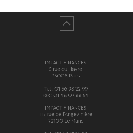
IMPACT FINANCES
5 rue du Havre
75008 Paris
Tél : 01 56 98 22 99
Fax : 01 48 07 88 54
IMPACT FINANCES
117 rue de l'Angevinière
72100 Le Mans