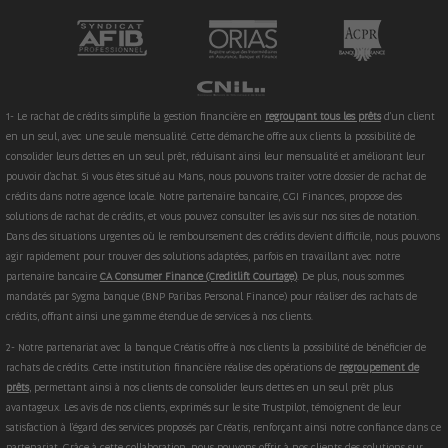
1- Le rachat de crédits simplifie la gestion financière en
regroupant tous les prêts
d'un client
en un seul, avec une seule mensualité. Cette démarche offre aux clients la possibilité de
consolider leurs dettes en un seul prêt, réduisant ainsi leur mensualité et améliorant leur
pouvoir d'achat. Si vous êtes situé au Mans, nous pouvons traiter votre dossier de rachat de
crédits dans notre agence locale. Notre partenaire bancaire, CGI Finances, propose des
solutions de rachat de crédits, et vous pouvez consulter les avis sur nos sites de notation.
Dans des situations urgentes où le remboursement des crédits devient difficile, nous pouvons
agir rapidement pour trouver des solutions adaptées, parfois en travaillant avec notre
partenaire bancaire
CA Consumer Finance (Creditlift Courtage)
. De plus, nous sommes
mandatés par Sygma banque (BNP Paribas Personal Finance) pour réaliser des rachats de
crédits, offrant ainsi une gamme étendue de services à nos clients.
2- Notre partenariat avec la banque Créatis offre à nos clients la possibilité de bénéficier de
rachats de crédits. Cette institution financière réalise des opérations de
regroupement de
prêts
, permettant ainsi à nos clients de consolider leurs dettes en un seul prêt plus
avantageux. Les avis de nos clients, exprimés sur le site Trustpilot, témoignent de leur
satisfaction à l'égard des services proposés par Créatis, renforçant ainsi notre confiance dans ce
partenariat. Grâce à cette collaboration, nous pouvons offrir à nos clients des solutions sur