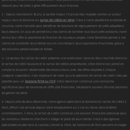
mesure pour les aider à gérer efficacement leurs finances.
3 - Depuis maintenant 18 ans, la société Impact Finances s'est imposée comme un acteur
majeur dans le domaine du
rachat de crédits en ligne
. Grâce à notre plateforme accessible et
intuitive, notre clientèle peut bénéficier de solutions de regroupement de prêts adaptées à
leurs besoins. En plus de permettre à nos clients de racheter tous leurs prêts existants, notre
service leur offre la possibilité de financer de nouveaux projets. Cette flexibilité permet à nos
clients de consolider leurs dettes tout en concrétisant leurs aspirations financières, grâce à
des solutions personnalisées et fiables.
4 - Le secteur du rachat de crédit présente une subdivision claire en deux marchés distincts :
le rachat de crédit locataire et le rachat de crédits propriétaires. Cette distinction prend en
compte la situation résidentielle des emprunteurs, avec des offres adaptées à chaque
catégorie. Cependant, il est important de noter qu'une opération de rachat de crédit n'est pas
possible pour un
locataire fiché au FICP
. Cette restriction constitue une contrainte
significative pour les locataires en difficulté financière, nécessitant souvent d'autres solutions
de gestion de dette
5- Depuis près de deux décennies, notre agence opère dans le domaine du rachat de crédit à
Paris, offrant nos services depuis notre emplacement au 5 rue du Havre, dans le 8ème
arrondissement. À Paris, le rachat de crédit constitue une solution financière précieuse pour
de nombreux résidents cherchant à alléger le poids de leurs dettes. Grâce à des agences
spécialisées situées dans la capitale, comme la nôtre, les habitants de Paris peuvent envisager